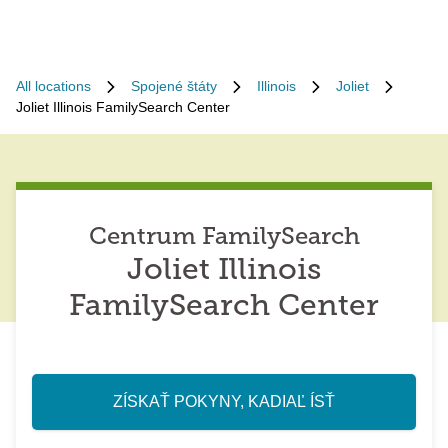
All locations
Spojené štáty
Illinois
Joliet
Joliet Illinois FamilySearch Center
Centrum FamilySearch
Joliet Illinois
FamilySearch Center
ZÍSKAŤ POKYNY, KADIAĽ ÍSŤ