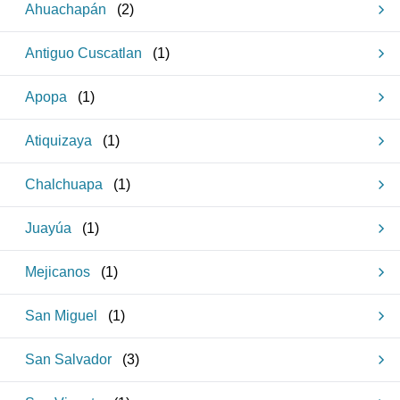
Ahuachapán
(
2
)
Antiguo Cuscatlan
(
1
)
Apopa
(
1
)
Atiquizaya
(
1
)
Chalchuapa
(
1
)
Juayúa
(
1
)
Mejicanos
(
1
)
San Miguel
(
1
)
San Salvador
(
3
)