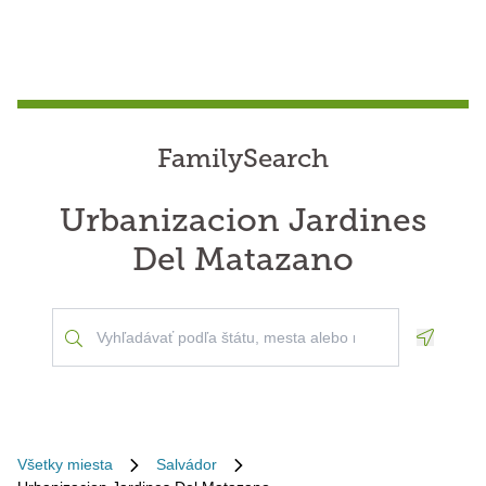
FamilySearch
Urbanizacion Jardines
Del Matazano
Geoloca
Všetky miesta
Salvádor