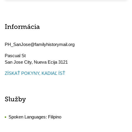
Informácia
PH_SanJose@familyhistorymail.org
Pascual St
San Jose City
,
Nueva Ecija
3121
ZÍSKAŤ POKYNY, KADIAĽ ÍSŤ
Služby
Spoken Languages:
Filipino