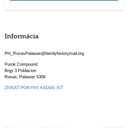
Informácia
PH_RoxasPalawan@familyhistorymail.org
Purok Compound
Brgy 3 Poblacion
Roxas
,
Palawan
5308
ZÍSKAŤ POKYNY, KADIAĽ ÍSŤ