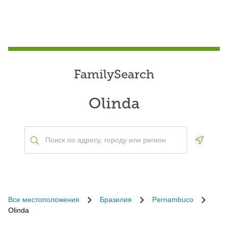
FamilySearch
Olinda
Geoloca
Все местоположения
Бразилия
Pernambuco
Olinda