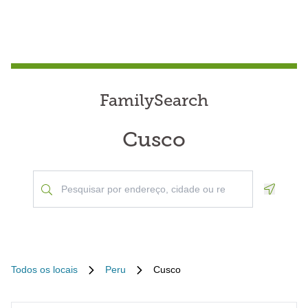
FamilySearch
Cusco
Geoloca
Todos os locais
Peru
Cusco