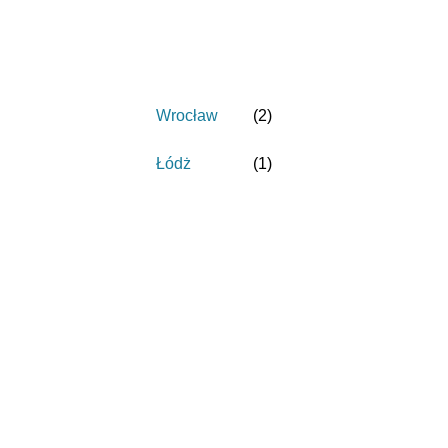
Wrocław
(
2
)
Łódż
(
1
)