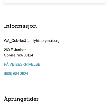
Informasjon
WA_Colville@familyhistorymail.org
260 E Juniper
Colville
,
WA
99114
FÅ VEIBESKRIVELSE
(509) 684-3524
Åpningstider