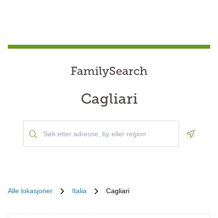
FamilySearch
Cagliari
Geoloca
Alle lokasjoner
Italia
Cagliari