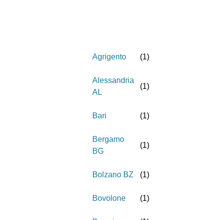
Agrigento
(
1
)
Alessandria
(
1
)
AL
Bari
(
1
)
Bergamo
(
1
)
BG
Bolzano BZ
(
1
)
Bovolone
(
1
)