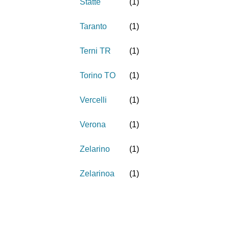
Statte
(
1
)
Taranto
(
1
)
Terni TR
(
1
)
Torino TO
(
1
)
Vercelli
(
1
)
Verona
(
1
)
Zelarino
(
1
)
Zelarinoa
(
1
)