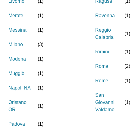
Livorno
(
1
)
Ragusa
(
1
)
Merate
(
1
)
Ravenna
(
1
)
Messina
(
1
)
Reggio
(
1
)
Calabria
Milano
(
3
)
Rimini
(
1
)
Modena
(
1
)
Roma
(
2
)
Muggiò
(
1
)
Rome
(
1
)
Napoli NA
(
1
)
San
Oristano
Giovanni
(
1
)
(
1
)
OR
Valdarno
Padova
(
1
)