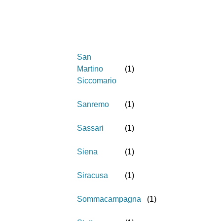
San
Martino
(
1
)
Siccomario
Sanremo
(
1
)
Sassari
(
1
)
Siena
(
1
)
Siracusa
(
1
)
Sommacampagna
(
1
)