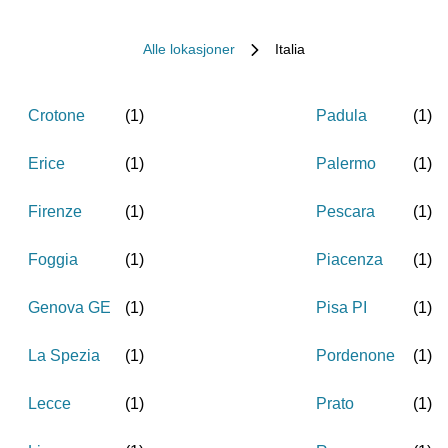
Alle lokasjoner
Italia
Crotone
(
1
)
Padula
(
1
)
Erice
(
1
)
Palermo
(
1
)
Firenze
(
1
)
Pescara
(
1
)
Foggia
(
1
)
Piacenza
(
1
)
Genova GE
(
1
)
Pisa PI
(
1
)
La Spezia
(
1
)
Pordenone
(
1
)
Lecce
(
1
)
Prato
(
1
)