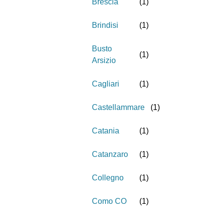
Brescia
(
1
)
Brindisi
(
1
)
Busto
(
1
)
Arsizio
Cagliari
(
1
)
Castellammare
(
1
)
Catania
(
1
)
Catanzaro
(
1
)
Collegno
(
1
)
Como CO
(
1
)