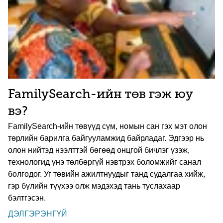
FamilySearch-ийн төв гэж юу
вэ?
FamilySearch-ийн төвүүд сүм, номын сан гэх мэт олон
төрлийн барилга байгууламжид байрладаг. Эдгээр нь
олон нийтэд нээлттэй бөгөөд онцгой бичлэг үзэж,
технологид үнэ төлбөргүй нэвтрэх боломжийг санал
болгодог. Уг төвийн ажилтнуудыг танд судалгаа хийж,
гэр бүлийн түүхээ олж мэдэхэд тань туслахаар
бэлтгэсэн.
ДЭЛГЭРЭНГҮЙ