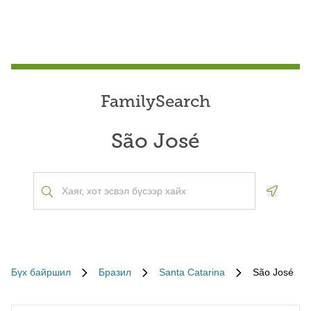
FamilySearch
São José
Geoloca
Бүх байршил
Бразил
Santa Catarina
São José