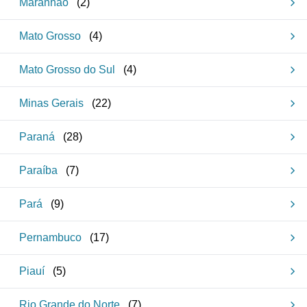
Maranhão
(
2
)
Mato Grosso
(
4
)
Mato Grosso do Sul
(
4
)
Minas Gerais
(
22
)
Paraná
(
28
)
Paraíba
(
7
)
Pará
(
9
)
Pernambuco
(
17
)
Piauí
(
5
)
Rio Grande do Norte
(
7
)