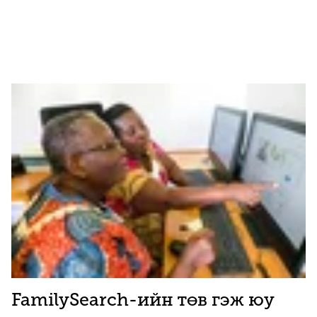
FamilySearch-ийн төв гэж юу