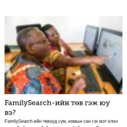
FamilySearch-ийн төв гэж юу
вэ?
FamilySearch-ийн төвүүд сүм, номын сан гэх мэт олон