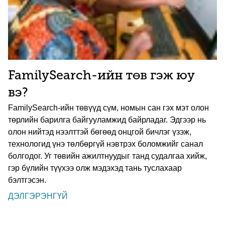
FamilySearch-ийн төв гэж юу
вэ?
FamilySearch-ийн төвүүд сүм, номын сан гэх мэт олон
төрлийн барилга байгууламжид байрладаг. Эдгээр нь
олон нийтэд нээлттэй бөгөөд онцгой бичлэг үзэж,
технологид үнэ төлбөргүй нэвтрэх боломжийг санал
болгодог. Уг төвийн ажилтнуудыг танд судалгаа хийж,
гэр бүлийн түүхээ олж мэдэхэд тань туслахаар
бэлтгэсэн.
ДЭЛГЭРЭНГҮЙ