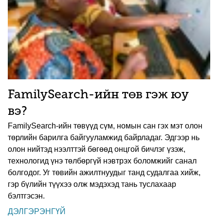
FamilySearch-ийн төв гэж юу
вэ?
FamilySearch-ийн төвүүд сүм, номын сан гэх мэт олон
төрлийн барилга байгууламжид байрладаг. Эдгээр нь
олон нийтэд нээлттэй бөгөөд онцгой бичлэг үзэж,
технологид үнэ төлбөргүй нэвтрэх боломжийг санал
болгодог. Уг төвийн ажилтнуудыг танд судалгаа хийж,
гэр бүлийн түүхээ олж мэдэхэд тань туслахаар
бэлтгэсэн.
ДЭЛГЭРЭНГҮЙ