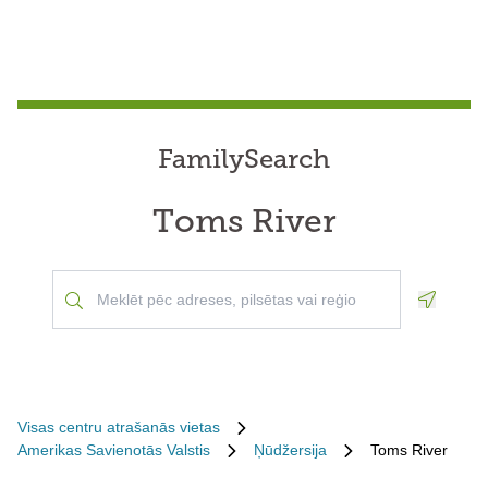
FamilySearch
Toms River
Geoloca
Visas centru atrašanās vietas
Amerikas Savienotās Valstis
Ņūdžersija
Toms River