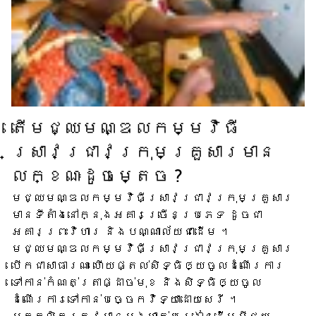
តើ​មជ្ឈមណ្ឌល​កម្មវិធី​
ស្រាវជ្រាវ​ក្រុមគ្រួសារ​មាន​
លក្ខណៈ​ដូចម្តេច ?
មជ្ឈមណ្ឌល​កម្មវិធី​ស្រាវជ្រាវ​ក្រុមគ្រួសារ​
មាន​ទីតាំង​នៅក្នុង​អគារ​ច្រើន​ប្រភេទ ដូចជា​
អគារ​ព្រះវិហារ និង​បណ្ណាល័យ​ជាដើម ។
មជ្ឈមណ្ឌល​កម្មវិធី​ស្រាវជ្រាវ​ក្រុមគ្រួសារ​
បើក​ជា​សាធារណៈ ហើយ​ផ្តល់​សិទ្ធិ​ឲ្យ​ចូល​ដំណើរការ​
ទៅកាន់​កំណត់ត្រា​ផ្ដាច់មុខ និង​សិទ្ធិ​ឲ្យ​ចូល​
ដំណើរការ​ទៅ​កាន់​បច្ចេកវិទ្យា​ដោយសេរី ។