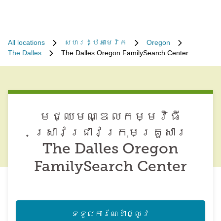
All locations
សហរដ្ឋអាមេរិក
Oregon
The Dalles
The Dalles Oregon FamilySearch Center
មជ្ឈមណ្ឌល​កម្មវិធី​
ស្រាវជ្រាវ​ក្រុមគ្រួសារ
The Dalles Oregon
FamilySearch Center
ទទួល​ការណែនាំ​ផ្លូវ