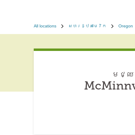
All locations
សហរដ្ឋអាមេរិក
Oregon
មជ្ឈម
McMinnvi