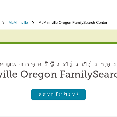
McMinnville
McMinnville Oregon FamilySearch Center
ណ្ឌល​កម្មវិធី​ស្រាវជ្រាវ​ក្រុមគ
lle Oregon FamilySear
ទទួល​ការណែនាំ​ផ្លូវ