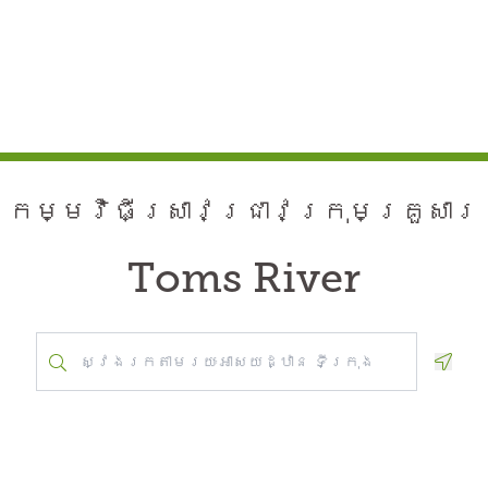
កម្មវិធី​ស្រាវជ្រាវ​ក្រុមគ្រួសារ
Toms River
Geolo