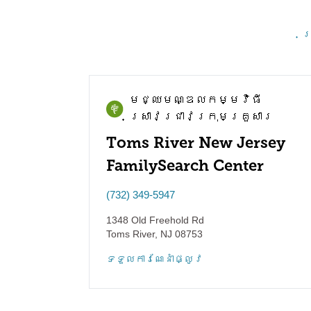
គ
មជ្ឈមណ្ឌល​កម្មវិធី​
ស្រាវជ្រាវ​ក្រុមគ្រួសារ
Toms River New Jersey
FamilySearch Center
(732) 349-5947
1348 Old Freehold Rd
Toms River
,
NJ
08753
ទទួល​ការណែនាំ​ផ្លូវ