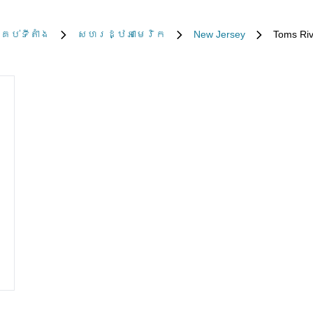
្រប់​ទីតាំង
សហរដ្ឋអាមេរិក
New Jersey
Toms Riv