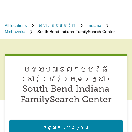
All locations
សហរដ្ឋអាមេរិក
Indiana
Mishawaka
South Bend Indiana FamilySearch Center
មជ្ឈមណ្ឌល​កម្មវិធី​
ស្រាវជ្រាវ​ក្រុមគ្រួសារ
South Bend Indiana
FamilySearch Center
ទទួល​ការណែនាំ​ផ្លូវ