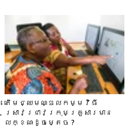
តើ​មជ្ឈមណ្ឌល​កម្មវិធី​
ស្រាវជ្រាវ​ក្រុមគ្រួសារ​មាន​
លក្ខណៈ​ដូចម្តេច ?