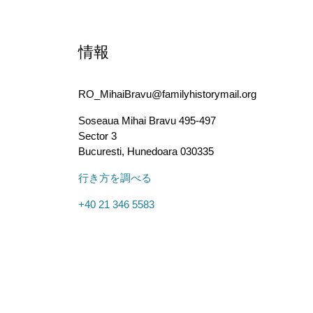
情報
RO_MihaiBravu@familyhistorymail.org
Soseaua Mihai Bravu 495-497
Sector 3
Bucuresti
,
Hunedoara
030335
行き方を調べる
+40 21 346 5583