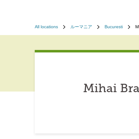
All locations
ルーマニア
Bucuresti
M
Mihai Br