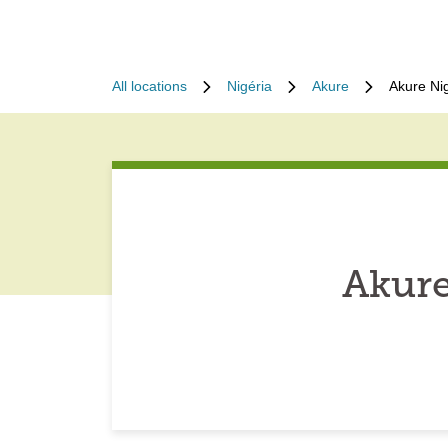
All locations
Nigéria
Akure
Akure Ni
Akure