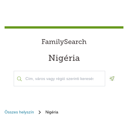
FamilySearch
Nigéria
Geoloca
Összes helyszín
Nigéria