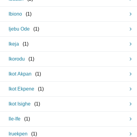
Ibiono
(
1
)
Ijebu Ode
(
1
)
Ikeja
(
1
)
Ikorodu
(
1
)
Ikot Akpan
(
1
)
Ikot Ekpene
(
1
)
Ikot Isighe
(
1
)
Ile-Ife
(
1
)
Iruekpen
(
1
)