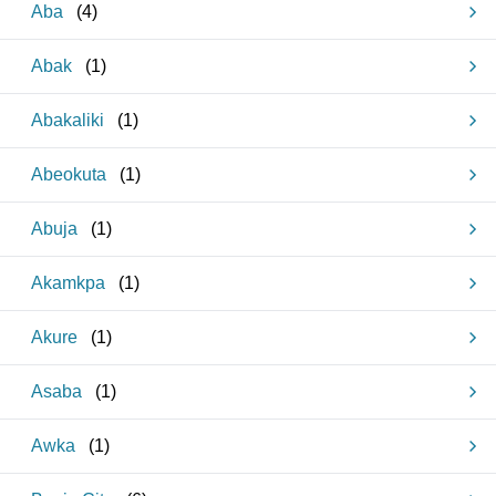
Aba
(
4
)
Abak
(
1
)
Abakaliki
(
1
)
Abeokuta
(
1
)
Abuja
(
1
)
Akamkpa
(
1
)
Akure
(
1
)
Asaba
(
1
)
Awka
(
1
)