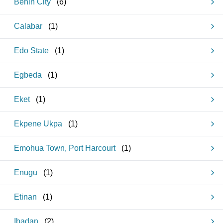
Benin City
(
6
)
Calabar
(
1
)
Edo State
(
1
)
Egbeda
(
1
)
Eket
(
1
)
Ekpene Ukpa
(
1
)
Emohua Town, Port Harcourt
(
1
)
Enugu
(
1
)
Etinan
(
1
)
Ibadan
(
2
)