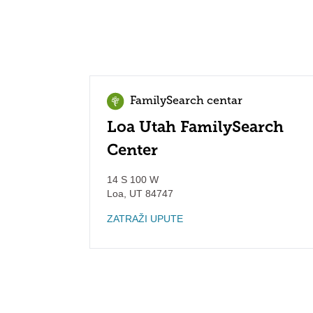
FamilySearch centar
Loa Utah FamilySearch
Center
14 S 100 W
Loa
,
UT
84747
ZATRAŽI UPUTE