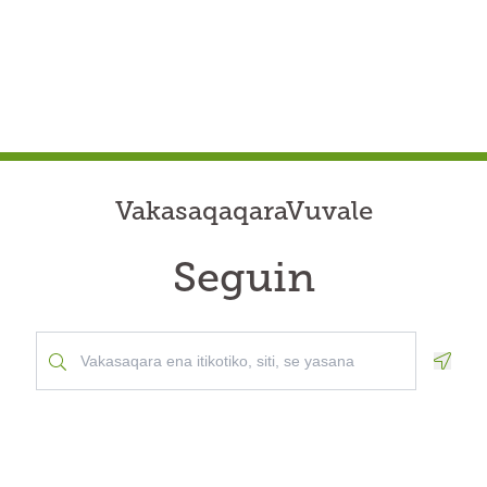
VakasaqaqaraVuvale
Seguin
Geolo