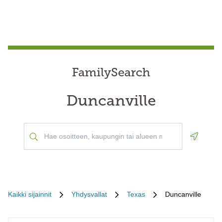
FamilySearch
Duncanville
Geoloca
Kaikki sijainnit
Yhdysvallat
Texas
Duncanville