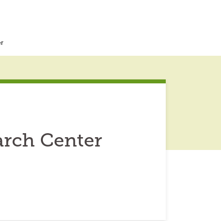
er
arch Center