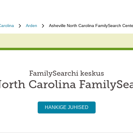
Carolina
Arden
Asheville North Carolina FamilySearch Cent
FamilySearchi keskus
North Carolina FamilySe
HANKIGE JUHISED