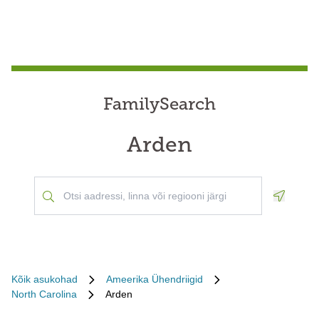
FamilySearch
Arden
Geoloca
Kõik asukohad
Ameerika Ühendriigid
North Carolina
Arden