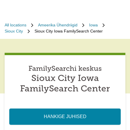
All locations
Ameerika Ühendriigid
Iowa
Sioux City
Sioux City Iowa FamilySearch Center
FamilySearchi keskus
Sioux City Iowa
FamilySearch Center
HANKIGE JUHISED