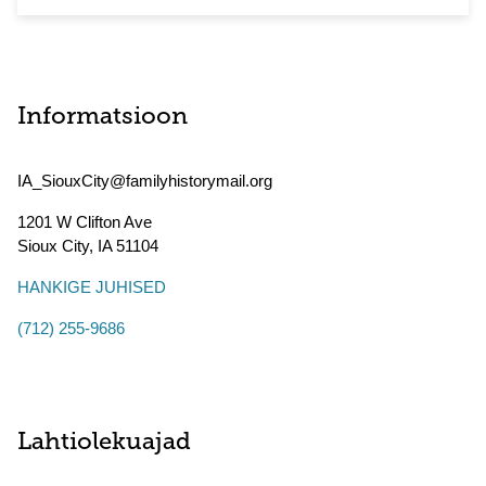
Informatsioon
IA_SiouxCity@familyhistorymail.org
1201 W Clifton Ave
Sioux City
,
IA
51104
HANKIGE JUHISED
(712) 255-9686
Lahtiolekuajad