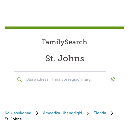
FamilySearch
St. Johns
Geoloca
Kõik asukohad
Ameerika Ühendriigid
Florida
St. Johns