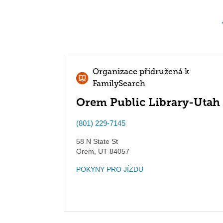
Organizace přidružená k
FamilySearch
Orem Public Library-Utah
(801) 229-7145
58 N State St
Orem
,
UT
84057
POKYNY PRO JÍZDU