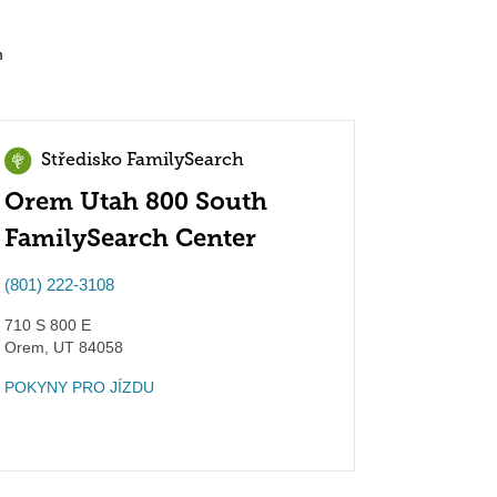
m
Středisko FamilySearch
Orem Utah 800 South
FamilySearch Center
(801) 222-3108
710 S 800 E
Orem
,
UT
84058
POKYNY PRO JÍZDU