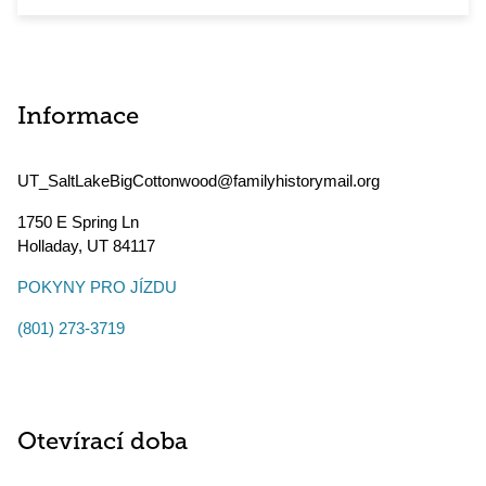
Informace
UT_SaltLakeBigCottonwood@familyhistorymail.org
1750 E Spring Ln
Holladay
,
UT
84117
POKYNY PRO JÍZDU
(801) 273-3719
Otevírací doba