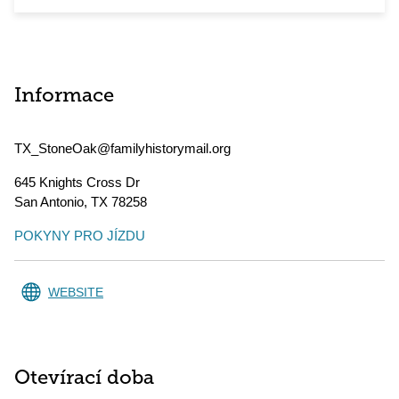
Informace
TX_StoneOak@familyhistorymail.org
645 Knights Cross Dr
San Antonio
,
TX
78258
POKYNY PRO JÍZDU
WEBSITE
Otevírací doba