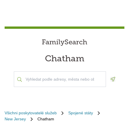
FamilySearch
Chatham
Geoloca
Všichni poskytovatelé služeb
Spojené státy
New Jersey
Chatham