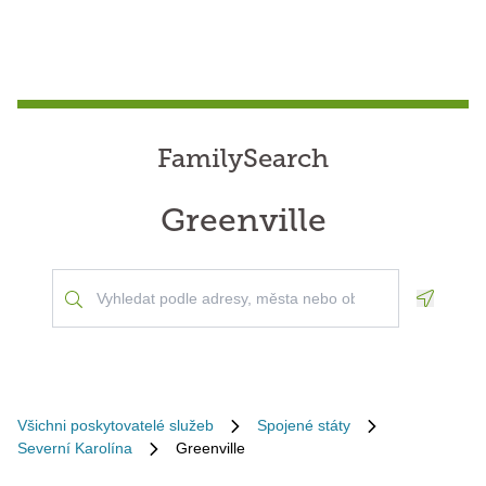
FamilySearch
Greenville
Geoloca
Všichni poskytovatelé služeb
Spojené státy
Severní Karolína
Greenville