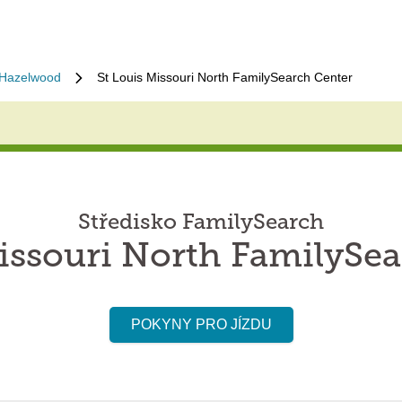
Hazelwood
St Louis Missouri North FamilySearch Center
Středisko FamilySearch
issouri North FamilySe
POKYNY PRO JÍZDU