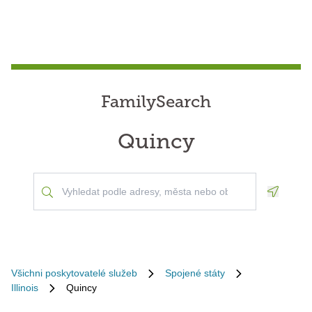
FamilySearch
Quincy
Geoloca
Všichni poskytovatelé služeb
Spojené státy
Illinois
Quincy