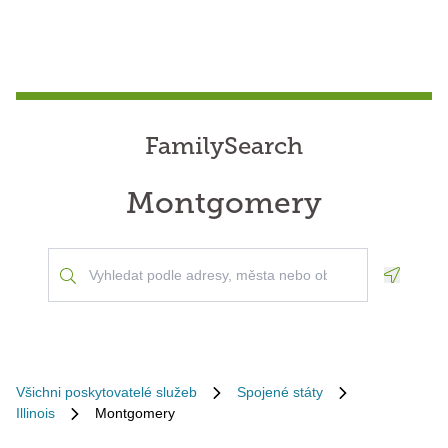
FamilySearch
Montgomery
Geoloca
Všichni poskytovatelé služeb
Spojené státy
Illinois
Montgomery