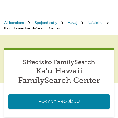
All locations
Spojené státy
Havaj
Na'alehu
Ka'u Hawaii FamilySearch Center
Středisko FamilySearch
Ka'u Hawaii
FamilySearch Center
POKYNY PRO JÍZDU