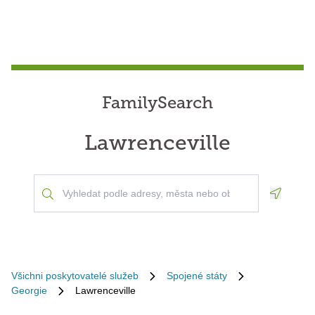
FamilySearch
Lawrenceville
Geoloca
Všichni poskytovatelé služeb
Spojené státy
Georgie
Lawrenceville