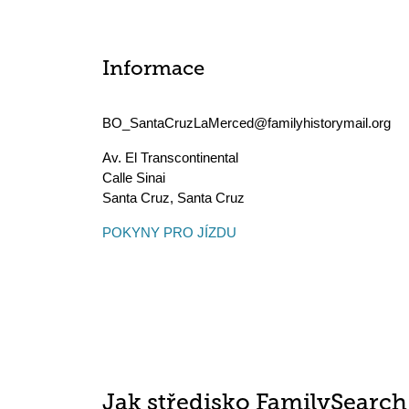
Informace
BO_SantaCruzLaMerced@familyhistorymail.org
Av. El Transcontinental
Calle Sinai
Santa Cruz
,
Santa Cruz
POKYNY PRO JÍZDU
Jak středisko FamilySearc