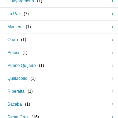
Guayaramerín
(
1
)
La Paz
(
7
)
Montero
(
1
)
Oruro
(
1
)
Potosi
(
1
)
Puerto Quijarro
(
1
)
Quillacollo
(
1
)
Riberalta
(
1
)
Sacaba
(
1
)
Santa Cruz
(
16
)