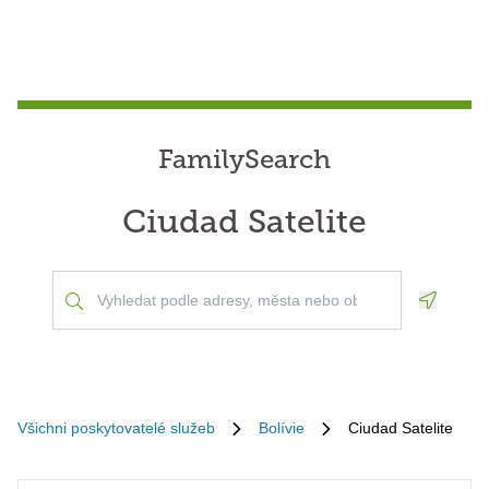
FamilySearch
Ciudad Satelite
Geoloca
Všichni poskytovatelé služeb
Bolívie
Ciudad Satelite