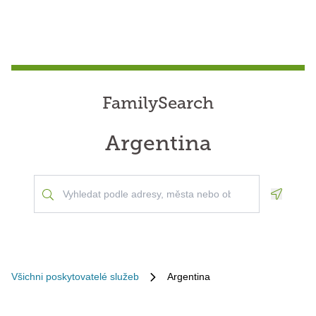
FamilySearch
Argentina
Geoloca
Všichni poskytovatelé služeb
Argentina