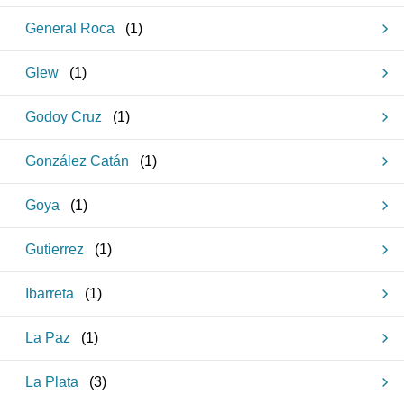
General Roca
(
1
)
Glew
(
1
)
Godoy Cruz
(
1
)
González Catán
(
1
)
Goya
(
1
)
Gutierrez
(
1
)
Ibarreta
(
1
)
La Paz
(
1
)
La Plata
(
3
)