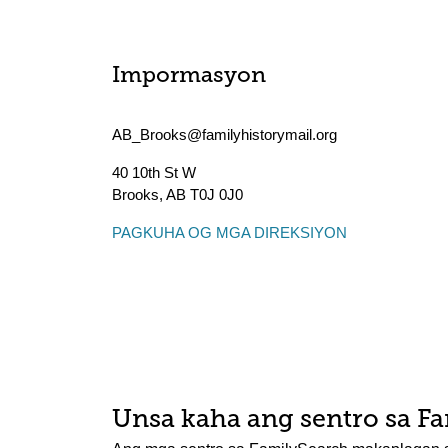
Impormasyon
AB_Brooks@familyhistorymail.org
40 10th St W
Brooks
,
AB
T0J 0J0
PAGKUHA OG MGA DIREKSIYON
Unsa kaha ang sentro sa F