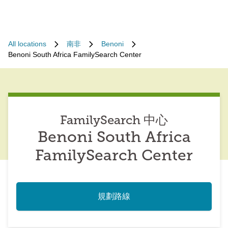
All locations
南非
Benoni
Benoni South Africa FamilySearch Center
FamilySearch 中心
Benoni South Africa
FamilySearch Center
規劃路線