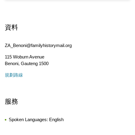
資料
ZA_Benoni@familyhistorymail.org
115 Woburn Avenue
Benoni
,
Gauteng
1500
規劃路線
服務
Spoken Languages:
English