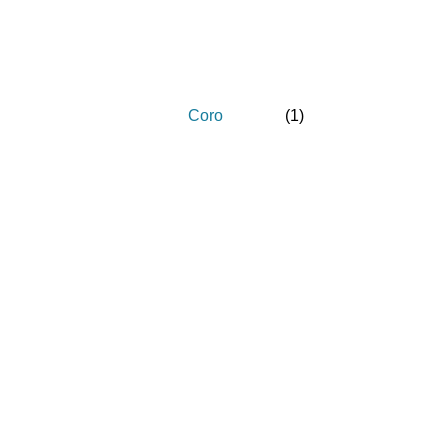
Coro
(
1
)