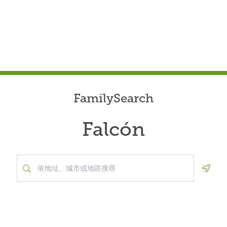
FamilySearch
Falcón
Geolo